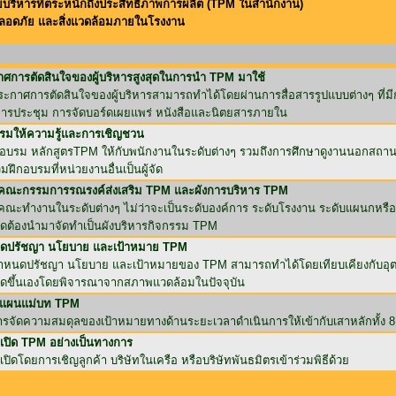
ริหารที่ตระหนักถึงประสิทธิภาพการผลิต (TPM ในสำนักงาน)
ลอดภัย และสิ่งแวดล้อมภายในโรงงาน
ศการตัดสินใจของผู้บริหารสูงสุดในการนำ TPM มาใช้
ะกาศการตัดสินใจของผู้บริหารสามารถทำได้โดยผ่านการสื่อสารรูปแบบต่างๆ ที่มี
การประชุม การจัดบอร์ดเผยแพร่ หนังสือและนิตยสารภายใน
รมให้ความรู้และการเชิญชวน
กอบรม หลักสูตรTPM ให้กับพนักงานในระดับต่างๆ รวมถึงการศึกษาดูงานนอกสถานท
วมฝึกอบรมที่หน่วยงานอื่นเป็นผู้จัด
้งคณะกรรมการรณรงค์ส่งเสริม TPM และผังการบริหาร TPM
้งคณะทำงานในระดับต่างๆ ไม่ว่าจะเป็นระดับองค์การ ระดับโรงงาน ระดับแผนกหรือ
มดต้องนำมาจัดทำเป็นผังบริหารกิจกรรม TPM
ดปรัชญา นโยบาย และเป้าหมาย TPM
ำหนดปรัชญา นโยบาย และเป้าหมายของ TPM สามารถทำได้โดยเทียบเคียงกับอุตส
ดขึ้นเองโดยพิจารณาจากสภาพแวดล้อมในปัจจุบัน
ำแผนแม่บท TPM
ารจัดความสมดุลของเป้าหมายทางด้านระยะเวลาดำเนินการให้เข้ากับเสาหลักทั้ง
ธีเปิด TPM อย่างเป็นทางการ
ธีเปิดโดยการเชิญลูกค้า บริษัทในเครือ หรือบริษัทพันธมิตรเข้าร่วมพิธีด้วย