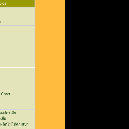
pics
e
 Chart
องจักรเสีย
เสีย
ผลิตไม่ได้ตามเป้า