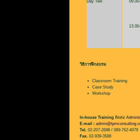
Day Two
09.00
13.00
วิธิการฝึกอบรม
Classroom Training
Case Study
Workshop
In-house Training
ติดต่อ
Adminis
E-mail :
admin@tpmconsulting.o
Tel.
02-207-2698 / 089-762-4079
Fax.
02-939-3588