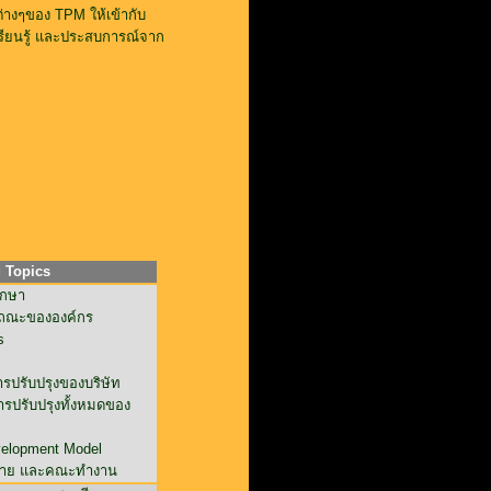
ต่างๆของ TPM ให้เข้ากับ
เรียนรู้ และประสบการณ์จาก
g Topics
ักษา
รถณะขององค์กร
s
รปรับปรุงของบริษัท
รปรับปรุงทั้งหมดของ
elopment Model
หมาย และคณะทำงาน