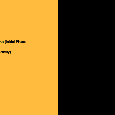
แรก
(Initial Phase
tivity)